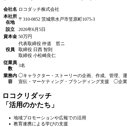
会社名
ロコダッチ株式会社
本社所
〒310-0852 茨城県水戸市笠原町1075-3
在地
設立
2026年6月5日
資本金
50万円
代表取締役 仲道 哲ニ
役員
取締役 日西 智則
取締役 小松崎良仁
従業員
3名
数
業務内
◯キャラクター・ストーリーの企画、作成、管理、
容
宣伝・マーケティング・ブランディング支援 ◯企
ロコクリダッチ
「活用のかたち」
地域プロモーションや広報での活用
教育連携による学びの支援